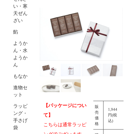
い・寒
天ぜん
ざい
餡
ようか
Next
ん・水
ようか
ん
もなか
進物セ
ット
【パッケージについ
ラッピ
販
1,944
売
ング・
て】
円(税
価
手さげ
込)
格
こちらは通常ラッピ
袋