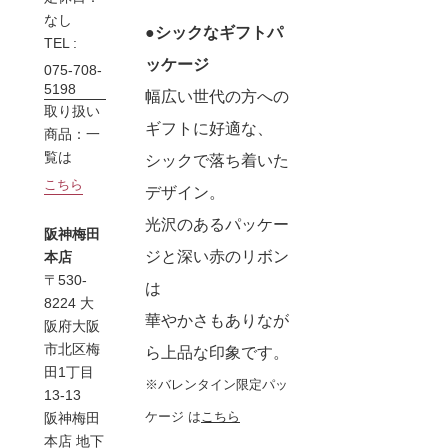
なし
●シックなギフトパ
TEL :
ッケージ
075-708-
5198
幅広い世代の方への
取り扱い
ギフトに好適な、
商品：一
覧は
シックで落ち着いた
こちら
デザイン。
光沢のあるパッケー
阪神梅田
ジと深い赤のリボン
本店
〒530-
は
8224 大
華やかさもありなが
阪府大阪
市北区梅
ら上品な印象です。
田1丁目
※バレンタイン限定パッ
13-13
ケージ は
こちら
阪神梅田
本店 地下