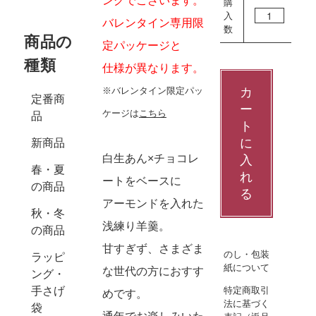
ングでございます。
購
入
バレンタイン専用限
数
商品の
定パッケージと
種類
仕様が異なります。
※バレンタイン限定パッ
カ
定番商
ー
ケージは
こちら
品
ト
に
新商品
白生あん×チョコレ
入
春・夏
れ
ートをベースに
の商品
る
アーモンドを入れた
秋・冬
浅練り羊羹。
の商品
甘すぎず、さまざま
のし・包装
ラッピ
紙について
な世代の方におすす
ング・
特定商取引
手さげ
めです。
法に基づく
袋