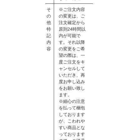
そ
※ご注文内容
の
の変更は、ご
他
注文確定から
特
原則24時間以
記
内が可能で
内
す。それ以降
容
の変更をご希
望の際は、一
度ご注文をキ
ャンセルして
いただき、再
度お申し込み
をお願い致し
ます。
※細心の注意
を払って梱包
しております
が、こわれや
すい商品とな
っております