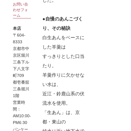
した。
お問い合
わせフォ
ーム
●自慢のあんこづく
り、その秘訣
本店
〒604-
白生あんをベースに
8333
した羊羹は
京都市中
京区堀川
すっきりとした口当
三条下ル
たり。
下八文字
羊羹作りに欠かせな
町709
都壱番舘
い水は、
三条堀川
近江・鈴鹿山系の伏
1階
営業時
流水を使用。
間：
「生あん」は、京
AM10:00-
都・東山の
PM6:30
パンケー