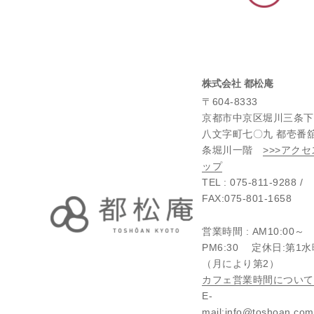
株式会社 都松庵
〒604-8333
京都市中京区堀川三条下
八文字町七〇九 都壱番
条堀川一階
>>>アク
ップ
TEL : 075-811-9288 /
FAX:075-801-1658
営業時間 : AM10:00～
PM6:30 定休日:第1
（月により第2）
カフェ営業時間について
E-
mail:info@toshoan.c