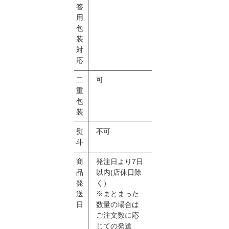
答
用
包
装
対
応
二
可
重
包
装
熨
不可
斗
商
発注日より7日
品
以内(店休日除
発
く）
送
※まとまった
日
数量の場合は
ご注文数に応
じての発送