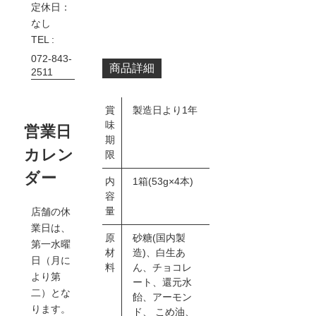
定休日：
なし
TEL :
072-843-
商品詳細
2511
賞
製造日より1年
味
営業日
期
カレン
限
ダー
内
1箱(53g×4本)
容
量
店舗の休
業日は、
原
砂糖(国内製
第一水曜
材
造)、白生あ
日（月に
料
ん、チョコレ
より第
ート、還元水
二）とな
飴、アーモン
ります。
ド、 こめ油、