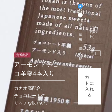
必要
不要
販
1,944
売
円(税
価
込)
格
購
入
定番商品
数
アーモンドチョ
コ羊羹4本入り
カー
トに
カカオ高配合、
入れ
る
チョコレートの
リッチな味わい。