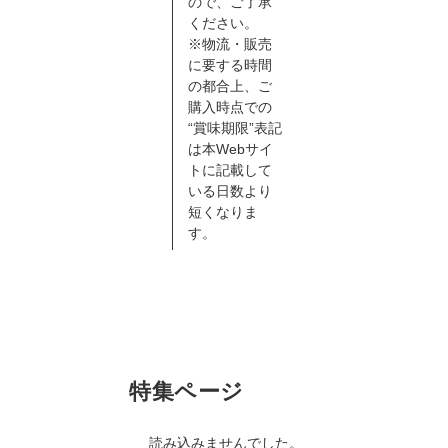
ので、ご了承
ください。
※物流・販売
に要する時間
の都合上、ご
購入時点での
“賞味期限”表記
は本Webサイ
トに記載して
いる日数より
短くなりま
す。
特集ページ
読み込みませんでした。