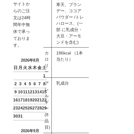
サイトか
寒天、ブラン
デー、ココア
らのご注
パウダー /トレ
文は24時
ハロース、(一
間年中無
部 に乳成分・
休で承っ
大豆・アーモ
ておりま
ンドを含む)
す。
カ
186kcal （1本
ロ
当たり）
2026年8月
リ
日
月
火
水
木
金
土
ー
1
ア
乳成分
2
3
4
5
6
7
8
レ
9
10
11
12
13
14
15
ル
16
17
18
19
20
21
22
ギ
23
24
25
26
27
28
29
ー
(8
30
31
品
目)
2026年9月