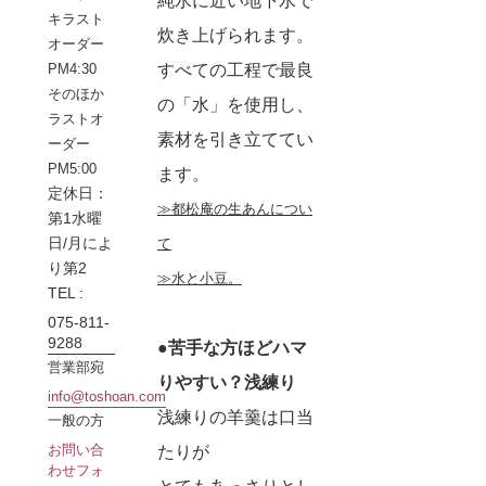
純水に近い地下水で
キラスト
炊き上げられます。
オーダー
すべての工程で最良
PM4:30
そのほか
の「水」を使用し、
ラストオ
素材を引き立ててい
ーダー
PM5:00
ます。
定休日：
≫都松庵の生あんについ
第1水曜
日/月によ
て
り第2
≫水と小豆。
TEL :
075-811-
9288
●苦手な方ほどハマ
営業部宛
りやすい？浅練り
info@toshoan.com
浅練りの羊羹は口当
一般の方
お問い合
たりが
わせフォ