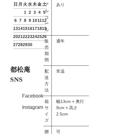
日
月
火
水
木
金
土
ア
あり
ル
1
2
3
4
5
コ
6
7
8
9
10
11
12
ー
13
14
15
16
17
18
19
ル
20
21
22
23
24
25
26
販
通年
27
28
29
30
売
期
間
都松庵
配
常温
送
SNS
方
法
Facebook
箱
幅13cm × 奥行
Instagram
サ
9cm × 高さ
イ
2.5cm
ズ
贈
可