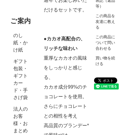
通年でお楽しみいた
表記（返品
等）
だけるセットです。
この商品を
ご案内
友達に教え
る
のし
この商品に
●カカオ高配合の、
紙・か
ついて問い
リッチな味わい
合わせる
け紙
重厚なカカオの風味
買い物を続
ギフト
ける
をしっかりと感じ
包装・
ギフト
る、
カー
カカオ成分99%のチ
ド・手
ョコレートを使用。
さげ袋
さらにチョコレート
法人の
との相性を考え
お客
様・お
高品質のブランデー*
まとめ