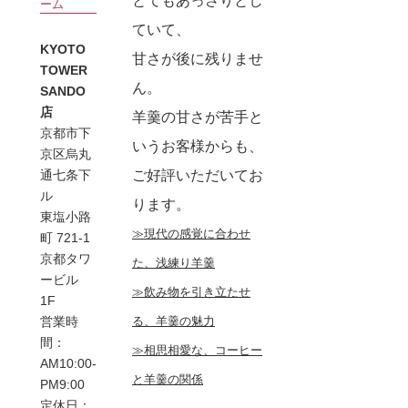
とてもあっさりとし
ーム
ていて、
KYOTO
甘さが後に残りませ
TOWER
ん。
SANDO
店
羊羹の甘さが苦手と
京都市下
いうお客様からも、
京区烏丸
ご好評いただいてお
通七条下
ル
ります。
東塩小路
≫現代の感覚に合わせ
町 721-1
京都タワ
た、浅練り羊羹
ービル
≫飲み物を引き立たせ
1F
る、羊羹の魅力
営業時
間：
≫相思相愛な、コーヒー
AM10:00-
と羊羹の関係
PM9:00
定休日：