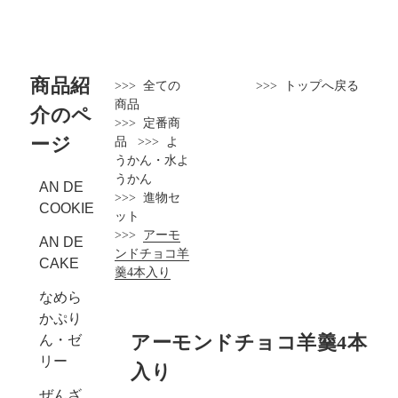
商品紹
>>>
全ての
>>>
トップへ戻る
商品
介のペ
>>>
定番商
ージ
品
>>>
よ
うかん・水よ
うかん
AN DE
>>>
進物セ
COOKIE
ット
>>>
アーモ
AN DE
ンドチョコ羊
CAKE
羹4本入り
なめら
かぷり
アーモンドチョコ羊羹4本
ん・ゼ
リー
入り
ぜんざ