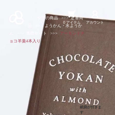
>>>
全ての商品
>>>
定番商
0 アイテム
アカウント
品
>>>
ようかん・水ようか
ん
>>>
進物セット
>>>
アーモンドチ
ョコ羊羹4本入り
紙袋が付きま
す