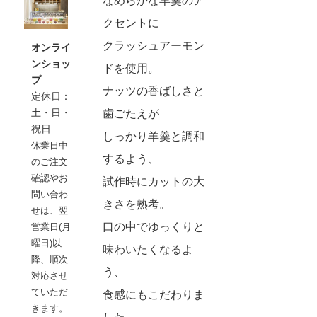
なめらかな羊羹のア
クセントに
クラッシュアーモン
オンライ
ンショッ
ドを使用。
プ
ナッツの香ばしさと
定休日：
土・日・
歯ごたえが
祝日
しっかり羊羹と調和
休業日中
するよう、
のご注文
確認やお
試作時にカットの大
問い合わ
きさを熟考。
せは、翌
口の中でゆっくりと
営業日(月
曜日)以
味わいたくなるよ
降、順次
う、
対応させ
ていただ
食感にもこだわりま
きます。