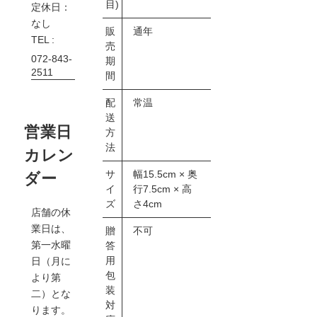
目)
定休日：
なし
販
通年
TEL :
売
072-843-
期
2511
間
配
常温
送
営業日
方
法
カレン
サ
幅15.5cm × 奥
ダー
イ
行7.5cm × 高
ズ
さ4cm
店舗の休
業日は、
贈
不可
第一水曜
答
用
日（月に
包
より第
装
二）とな
対
ります。