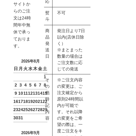
応
サイトか
らのご注
熨
不可
文は24時
斗
間年中無
商
発注日より7日
休で承っ
品
以内(店休日除
ておりま
発
く）
す。
送
※まとまった
日
数量の場合は
2026年8月
ご注文数に応
日
月
火
水
木
金
土
じての発送
1
そ
※ご注文内容
2
3
4
5
6
7
8
の
の変更は、ご
他
注文確定から
9
10
11
12
13
14
15
特
原則24時間以
16
17
18
19
20
21
22
記
内が可能で
23
24
25
26
27
28
29
内
す。それ以降
30
31
容
の変更をご希
望の際は、一
度ご注文をキ
2026年9月