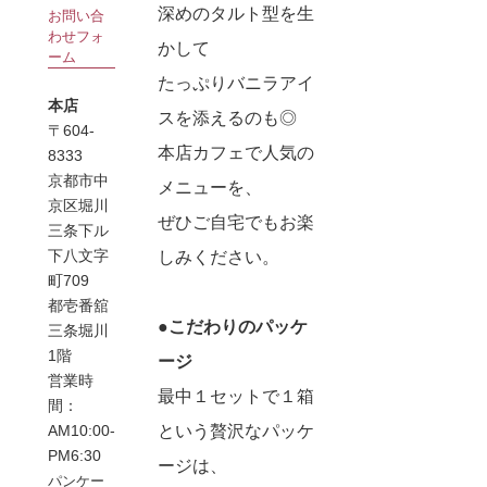
深めのタルト型を生
お問い合
わせフォ
かして
ーム
たっぷりバニラアイ
本店
スを添えるのも◎
〒604-
本店カフェで人気の
8333
京都市中
メニューを、
京区堀川
ぜひご自宅でもお楽
三条下ル
下八文字
しみください。
町709
都壱番舘
●こだわりのパッケ
三条堀川
1階
ージ
営業時
最中１セットで１箱
間：
という贅沢なパッケ
AM10:00-
PM6:30
ージは、
パンケー