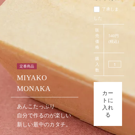
了承しま
した
販
売
540円
価
(税込)
格
購
入
定番商品
数
MIYAKO
MONAKA
カー
トに
あんこたっぷり
入れ
る
自分で作るのが楽しい
新しい最中のカタチ。