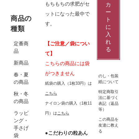
もちもちの求肥がセ
カ
ー
ットになった最中で
商品の
ト
す。
に
種類
入
れ
【ご注意／袋につい
定番商
る
品
て】
新商品
こちらの商品には袋
がつきません
春・夏
のし・包装
紙について
の商品
紙袋の購入（1枚33円）は
特定商取引
こちら
秋・冬
法に基づく
の商品
ナイロン袋の購入（1枚11
表記（返品
等）
ラッピ
円）は
こちら
この商品を
ング・
友達に教え
手さげ
る
●こだわりの粒あん
袋