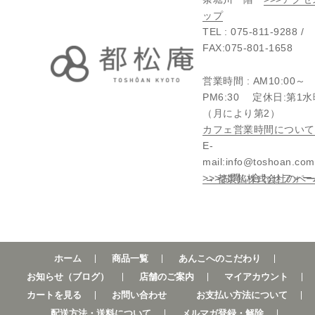
ップ
TEL : 075-811-9288 /
FAX:075-801-1658
営業時間 : AM10:00～
PM6:30 定休日:第1
（月により第2）
カフェ営業時間について
E-
mail:info@toshoan.c
>>>お問い合わせフォー
→ 都製餡株式会社のペ
ホーム
商品一覧
あんこへのこだわり
お知らせ（ブログ）
店舗のご案内
マイアカウント
カートを見る
お問い合わせ
お支払い方法について
配送方法・送料について
メルマガ登録・解除