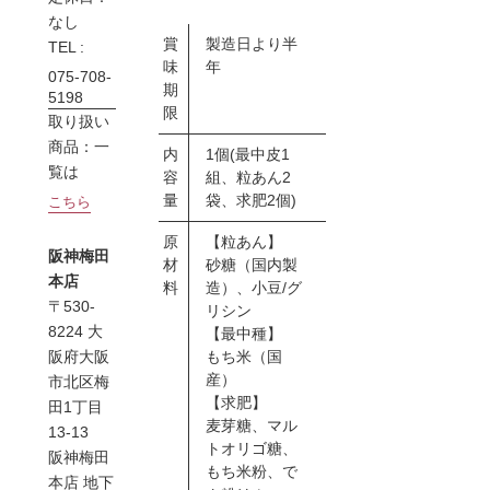
なし
賞
製造日より半
TEL :
味
年
075-708-
期
5198
限
取り扱い
商品：一
内
1個(最中皮1
覧は
容
組、粒あん2
量
袋、求肥2個)
こちら
原
【粒あん】
阪神梅田
材
砂糖（国内製
本店
料
造）、小豆/グ
〒530-
リシン
8224 大
【最中種】
もち米（国
阪府大阪
産）
市北区梅
【求肥】
田1丁目
麦芽糖、マル
13-13
トオリゴ糖、
阪神梅田
もち米粉、で
本店 地下