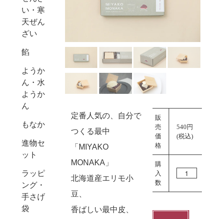
い・寒
天ぜん
Next
ざい
餡
ようか
ん・水
ようか
ん
定番人気の、自分で
販
もなか
売
540円
つくる最中
価
(税込)
進物セ
格
「MIYAKO
ット
MONAKA」
購
ラッピ
入
北海道産エリモ小
数
ング・
豆、
手さげ
袋
香ばしい最中皮、