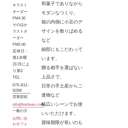
和菓子でありながら
キラスト
オーダー
モダンなつくり。
PM4:30
箱の内側に小豆のデ
そのほか
ザインを散りばめる
ラストオ
ーダー
など
PM5:00
細部にもこだわって
定休日：
第1水曜
います。
日/月によ
贈る相手を選ばない
り第2
上品さで、
TEL :
075-811-
日常の手土産からご
9288
進物など
営業部宛
幅広いシーンでお使
info@toshoan.com
一般の方
いいただけます。
お問い合
賞味期限が長いのも
わせフォ