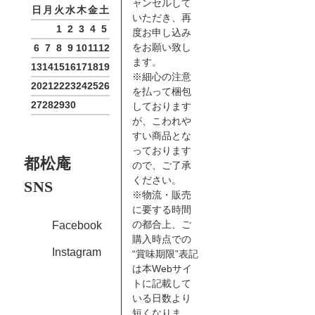
ャンセルして
日
月
火
水
木
金
土
いただき、再
1
2
3
4
5
度お申し込み
をお願い致し
6
7
8
9
10
11
12
ます。
13
14
15
16
17
18
19
※細心の注意
20
21
22
23
24
25
26
を払って梱包
27
28
29
30
しております
が、こわれや
すい商品とな
っております
都松庵
ので、ご了承
ください。
SNS
※物流・販売
に要する時間
の都合上、ご
Facebook
購入時点での
Instagram
“賞味期限”表記
は本Webサイ
トに記載して
いる日数より
短くなりま