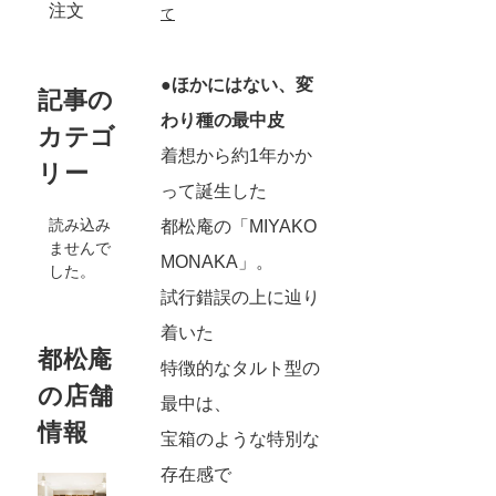
注文
て
●ほかにはない、変
記事の
わり種の最中皮
カテゴ
着想から約1年かか
リー
って誕生した
読み込み
都松庵の「MIYAKO
ませんで
MONAKA」。
した。
試行錯誤の上に辿り
着いた
都松庵
特徴的なタルト型の
の店舗
最中は、
情報
宝箱のような特別な
存在感で