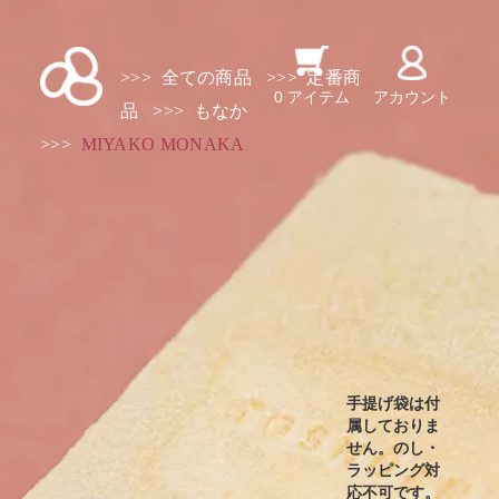
>>>
全ての商品
>>>
定番商
0 アイテム
アカウント
品
>>>
もなか
>>>
MIYAKO MONAKA
手提げ袋は付
属しておりま
せん。のし・
ラッピング対
応不可です。