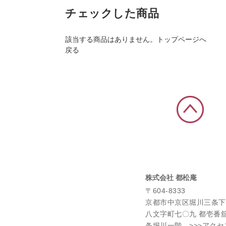
チェックした商品
該当する商品はありません。
トップページへ
戻る
株式会社 都松庵
〒604-8333
京都市中京区堀川三条下
八文字町七〇九 都壱番
条堀川一階
>>>アク