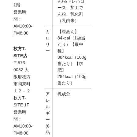
ん粉/トレハロ
1階
ース、加工で
営業時
ん粉、乳化剤
間：
（乳由来）
AM10:00-
カ
【粒あん】
PM8:00
ロ
84kcal（1袋当
リ
たり）【最中
枚方T-
ー
種】
SITE店
384kcal（100g
〒573-
当たり）【求
0032 大
肥】
284kcal（100g
阪府枚方
当たり）
市岡東町
１２－２
ア
乳成分
枚方T-
レ
SITE 1F
ル
営業時
ギ
間：
ー
(8
AM10:00-
品
PM8:00