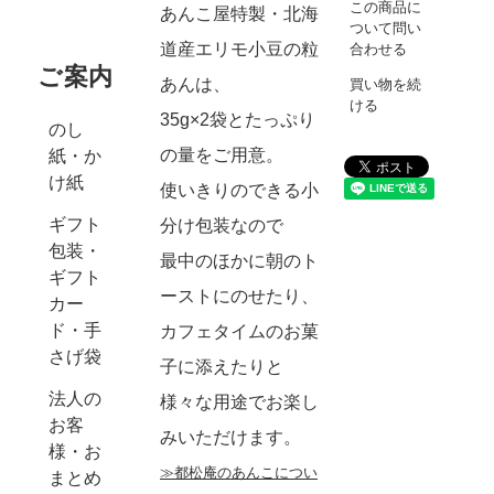
この商品に
あんこ屋特製・北海
ついて問い
道産エリモ小豆の粒
合わせる
ご案内
あんは、
買い物を続
ける
35g×2袋とたっぷり
のし
の量をご用意。
紙・か
け紙
使いきりのできる小
ギフト
分け包装なので
包装・
最中のほかに朝のト
ギフト
ーストにのせたり、
カー
ド・手
カフェタイムのお菓
さげ袋
子に添えたりと
法人の
様々な用途でお楽し
お客
みいただけます。
様・お
≫都松庵のあんこについ
まとめ