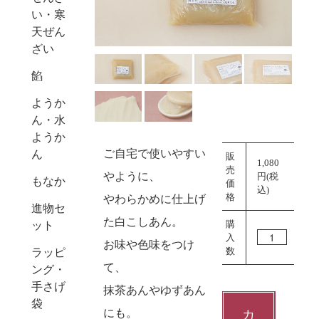
い・寒
Next
天ぜん
ざい
餡
ようか
ん・水
ようか
ご自宅で使いやすい
ん
販
1,080
売
やように、
円(税
もなか
価
込)
格
やわらかめに仕上げ
進物セ
た白こしあん。
購
ット
入
お味や色味をつけ
数
ラッピ
て、
ング・
手さげ
抹茶あんやゆずあん
袋
にも。
カ