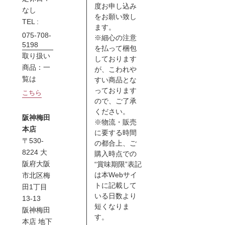
度お申し込み
なし
をお願い致し
TEL :
ます。
075-708-
※細心の注意
5198
を払って梱包
取り扱い
しております
商品：一
が、こわれや
覧は
すい商品とな
っております
こちら
ので、ご了承
ください。
阪神梅田
※物流・販売
本店
に要する時間
〒530-
の都合上、ご
8224 大
購入時点での
阪府大阪
“賞味期限”表記
は本Webサイ
市北区梅
トに記載して
田1丁目
いる日数より
13-13
短くなりま
阪神梅田
す。
本店 地下