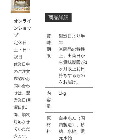
商品詳細
オンライ
ンショッ
プ
賞
製造日より半
味
年
定休日：
期
※商品の特性
土・日・
限
上、出荷日か
祝日
ら賞味期限が1
休業日中
ヶ月以上お日
のご注文
持ちするもの
確認やお
をお届け。
問い合わ
内
1kg
せは、翌
容
営業日(月
量
曜日)以
降、順次
原
白生あん（国
対応させ
材
内製造）、砂
ていただ
料
糖、水飴、還
きます。
元水飴