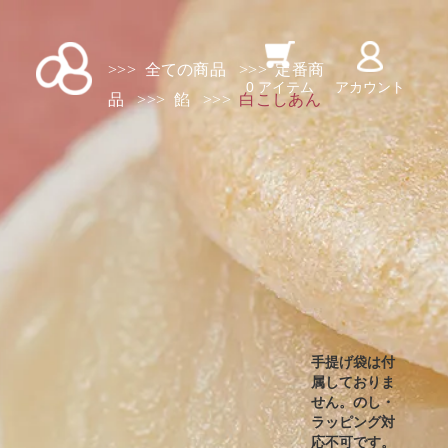
>>>
全ての商品
>>>
定番商
0 アイテム
アカウント
品
>>>
餡
>>>
白こしあん
手提げ袋は付
属しておりま
せん。のし・
ラッピング対
応不可です。