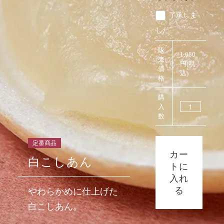
了承しま
した
販
1,080
売
円(税
価
込)
格
購
入
数
定番商品
カー
白こしあん
トに
入れ
る
やわらかめに仕上げた
白こしあん。