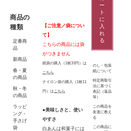
ー
ト
商品の
に
【ご注意／袋につい
種類
入
れ
て】
る
定番商
こちらの商品には袋
品
がつきません
新商品
紙袋の購入（1枚33円）は
のし・包装
春・夏
紙について
こちら
の商品
特定商取引
ナイロン袋の購入（1枚11
法に基づく
秋・冬
円）は
こちら
表記（返品
の商品
等）
この商品を
ラッピ
●美味しさと、使い
友達に教え
ング・
る
やすさ
手さげ
この商品に
袋
白あんは和菓子には