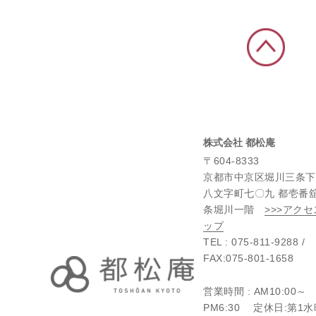
株式会社 都松庵
〒604-8333
京都市中京区堀川三条下
八文字町七〇九 都壱番
条堀川一階
>>>アク
ップ
TEL : 075-811-9288 /
FAX:075-801-1658
営業時間 : AM10:00～
PM6:30 定休日:第1