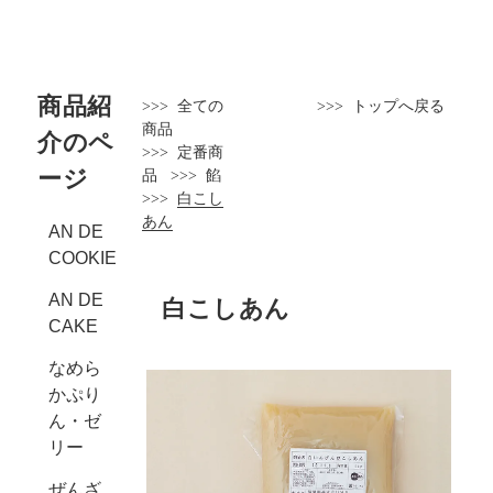
商品紹
>>>
全ての
>>>
トップへ戻る
商品
介のペ
>>>
定番商
ージ
品
>>>
餡
>>>
白こし
あん
AN DE
COOKIE
AN DE
白こしあん
CAKE
なめら
かぷり
ん・ゼ
リー
ぜんざ