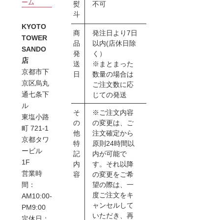
ーム
熨
不可
斗
KYOTO
商
発注日より7日
TOWER
品
以内(店休日除
SANDO
発
く）
店
送
※まとまった
京都市下
日
数量の場合は
京区烏丸
ご注文数に応
通七条下
じての発送
ル
そ
※ご注文内容
東塩小路
の
の変更は、ご
町 721-1
他
注文確定から
京都タワ
特
原則24時間以
ービル
記
内が可能で
1F
内
す。それ以降
営業時
容
の変更をご希
望の際は、一
間：
度ご注文をキ
AM10:00-
ャンセルして
PM9:00
いただき、再
定休日：