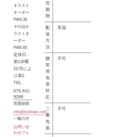
売
キラスト
期
オーダー
間
PM4:30
そのほか
配
常温
ラストオ
送
方
ーダー
法
PM5:00
定休日：
贈
不可
第1水曜
答
日/月によ
用
り第2
包
TEL :
装
対
075-811-
9288
応
営業部宛
二
不可
info@toshoan.com
重
一般の方
包
お問い合
装
わせフォ