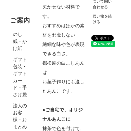
ついて問い
欠かせない材料で
合わせる
す。
買い物を続
ご案内
ける
おすすめはほかの素
のし
材を邪魔しない
紙・か
繊細な味や色が表現
け紙
できる白さ。
ギフト
都松庵の白こしあん
包装・
は
ギフト
カー
お菓子作りにも適し
ド・手
たあんこです。
さげ袋
法人の
●ご自宅で、オリジ
お客
ナルあんこに
様・お
まとめ
抹茶で色を付けて、