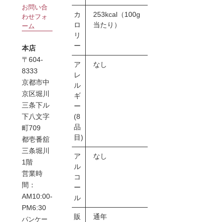
お問い合
カ
253kcal（100g
わせフォ
ロ
当たり）
ーム
リ
ー
本店
〒604-
ア
なし
8333
レ
京都市中
ル
京区堀川
ギ
三条下ル
ー
(8
下八文字
品
町709
目)
都壱番舘
三条堀川
ア
なし
1階
ル
営業時
コ
間：
ー
AM10:00-
ル
PM6:30
販
通年
パンケー