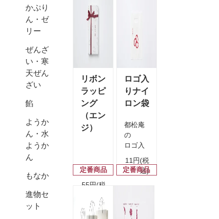
かぷり
ん・ゼ
リー
ぜんざ
い・寒
天ぜん
リボン
ロゴ入
ざい
ラッピ
りナイ
ング
ロン袋
餡
（エン
ようか
都松庵
ジ）
ん・水
の
ようか
ロゴ入
りナイ
ん
11円(税
ロン
定番商品
定番商品
込)
もなか
袋。
55円(税
進物セ
込)
ット