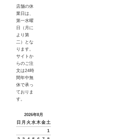
店舗の休
業日は、
第一水曜
日（月に
より第
二）とな
ります。
サイトか
らのご注
文は24時
間年中無
休で承っ
ておりま
す。
2026年8月
日
月
火
水
木
金
土
1