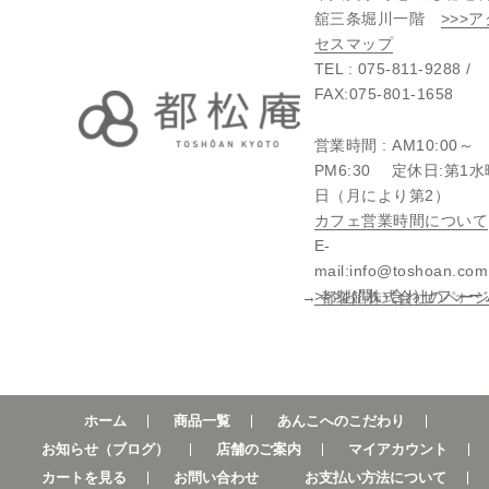
舘三条堀川一階
>>>ア
セスマップ
TEL : 075-811-9288 /
FAX:075-801-1658
営業時間 : AM10:00～
PM6:30 定休日:第1水
日（月により第2）
カフェ営業時間について
E-
mail:info@toshoan.c
>>>お問い合わせフォー
→ 都製餡株式会社のペー
ホーム
商品一覧
あんこへのこだわり
お知らせ（ブログ）
店舗のご案内
マイアカウント
カートを見る
お問い合わせ
お支払い方法について