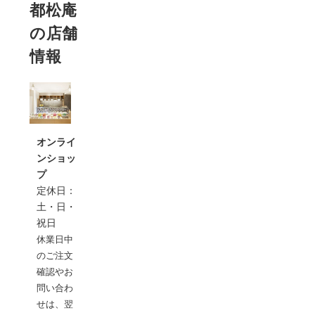
都松庵
の店舗
情報
オンライ
ンショッ
プ
定休日：
土・日・
祝日
休業日中
のご注文
確認やお
問い合わ
せは、翌