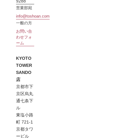
9288
営業部宛
info@toshoan.com
一般の方
お問い合
わせフォ
ーム
KYOTO
TOWER
SANDO
店
京都市下
京区烏丸
通七条下
ル
東塩小路
町 721-1
京都タワ
ービル