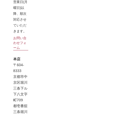
営業日(月
曜日)以
降、順次
対応させ
ていただ
きます。
お問い合
わせフォ
ーム
本店
〒604-
8333
京都市中
京区堀川
三条下ル
下八文字
町709
都壱番舘
三条堀川