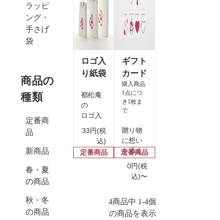
ラッピ
ング・
手さげ
袋
ロゴ入
ギフト
り紙袋
カード
商品の
購入商品
1点につ
種類
都松庵
き1枚ま
の
で
ロゴ入
定番商
り紙
贈り物
33円(税
品
袋。
に想い
込)
新商品
を添え
定番商品
定番商品
る
0円(税
春・夏
無料の
込)〜
の商品
ギフト
カード
秋・冬
4商品中 1-4個
の商品
の商品を表示